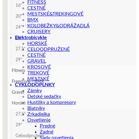
FITNESS
16"
CESTNÉ
MESTSKÉ&TREKINGOVÉ
20"
BMX
KOLOBEŽKY&ODRÁŽADLÁ
24"
CRUISERY
Elektrobicykle
26"
HORSKÉ
27,5"
CELOODPRUŽENÉ
CESTNÉ
29"
GRAVEL
KROSOVÉ
Fitness
TREKOVÉ
MESTSKÉ
Freestsyle - BMX
CYKLODOPLNKY
Zámky
Gravel
Detské sedačky
Hustilky a kompresory
Horské
Blatníky
Zrkadielka
27,5"
Osvetlenie
29"
Predné
Zadné
Celoodpružené
Sady osvetlenia