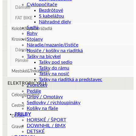
Cyklopočítače
Dámske
Bezdrôtové
S kabelážou
FAT BIKE
Náhradné diely
Sedlá
Kolobežky&Odrážadlá
Rohy
Stojany
Krosové
Náradie/mazanie/čističe
Dámske
Nosiče / košíky na riaditká
Tašky na bicykel
Pánske
Tašky pod sedlo
Tašky do rámu
Mestské&Trekingové
Tašky na nosič
Tašky na riaditká a predstavec
ELEKTROBICYKLE
Zvončeky
Pedále
Celoodpružené
Gripy / Omotávy
Sedlovky / rýchloupináky
Cestné
Košíky na fľaše
PRILBY
Detské
HORSKÉ / ŠPORT
DOWNHIL / BMX
Gravel
DETSKÉ