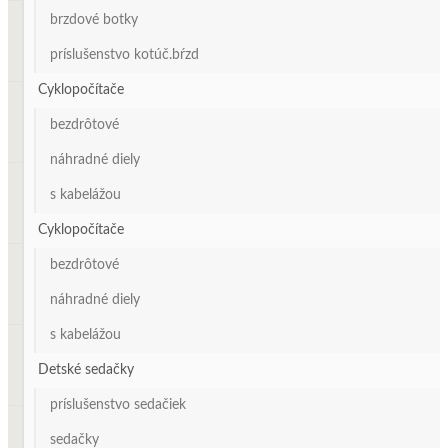
brzdové botky
príslušenstvo kotúč.bŕzd
Cyklopočítače
bezdrôtové
náhradné diely
s kabelážou
Cyklopočítače
bezdrôtové
náhradné diely
s kabelážou
Detské sedačky
príslušenstvo sedačiek
sedačky