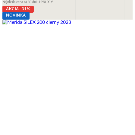
cena
cena
Najnižšia cena za 30 dní:
1290,00
€
si
bola:
je:
AKCIA -31%
môžete
1290,00 €.
869,00 €.
vybrať
NOVINKA
na
stránke
produktu.