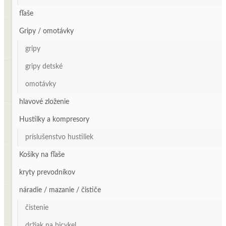
fľaše
Gripy / omotávky
gripy
gripy detské
omotávky
hlavové zloženie
Hustilky a kompresory
príslušenstvo hustiliek
Košíky na fľaše
kryty prevodníkov
náradie / mazanie / čističe
čistenie
držiak na bicykel