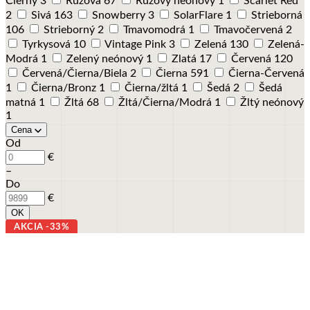
Čierny
3
Ružová
67
Ružový neónový
1
Scarlet Red
2
Sivá
163
Snowberry
3
SolarFlare
1
Strieborná
106
Strieborný
2
Tmavomodrá
1
Tmavočervená
2
Tyrkysová
10
Vintage Pink
3
Zelená
130
Zelená-
Modrá
1
Zelený neónový
1
Zlatá
17
Červená
120
Červená/Čierna/Biela
2
Čierna
591
Čierna-Červená
1
Čierna/Bronz
1
Čierna/žltá
1
Šedá
2
Šedá
matná
1
Žltá
68
Žltá/Čierna/Modrá
1
Žltý neónový
1
Cena
Od
€
–
Do
€
OK
AKCIA -33%