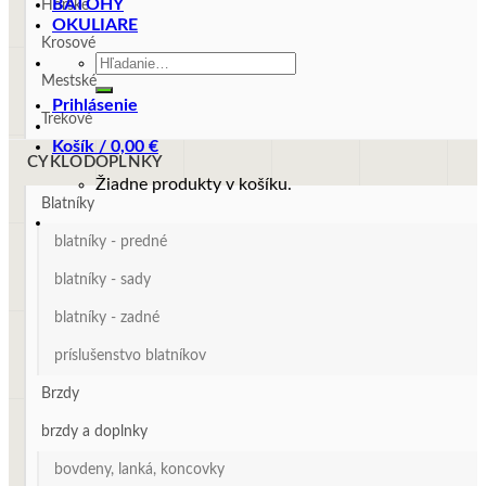
BATOHY
Horské
OKULIARE
Krosové
Hľadať:
Mestské
Prihlásenie
Trekové
Košík /
0,00
€
CYKLODOPLNKY
Žiadne produkty v košíku.
Blatníky
blatníky - predné
blatníky - sady
blatníky - zadné
príslušenstvo blatníkov
Brzdy
brzdy a doplnky
bovdeny, lanká, koncovky