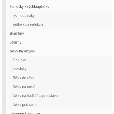
Sedlovky / rýchloupináky
rýchloupináky
sedlovky a redukcie
sharkfiny
Stojany
Tašky na bicykel
Doplnky
Ľadvinky
Tašky do rámu
Tašky na nosič
Tašky na riaditká a predstavec
Tašky pod sedlo
výmenné koncovky