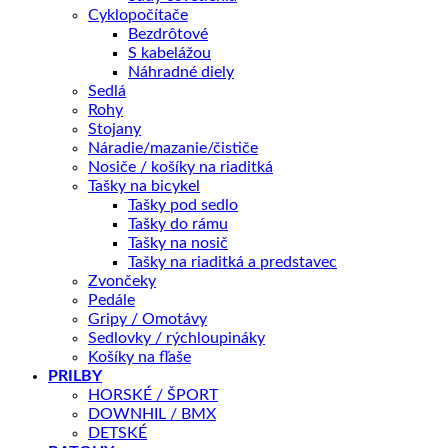
Cyklopočítače
Bezdrôtové
S kabelážou
KĽÚČOVÉ PARAMETRE
Náhradné diely
Veľkosť rámu
L, M, S
Sedlá
Rohy
Stojany
📏 Aká veľkosť je pre mňa?
Náradie/mazanie/čističe
Nosiče / košíky na riaditká
Veľkosť rámu
Vymazať
Tašky na bicykel
množstvo
Tašky pod sedlo
MERIDA
Tašky do rámu
SILEX
Tašky na nosič
PRIDAŤ DO KOŠÍKA
700
Tašky na riaditká a predstavec
čierny(šedý/titanium)
Zvončeky
2025
Pedále
Gripy / Omotávy
OTÁZKA NA PRODUKT
Sedlovky / rýchloupináky
Košíky na fľaše
PRILBY
Doprava zadarmo nad 100 €
HORSKÉ / ŠPORT
DOWNHIL / BMX
Záruka 2 roky
DETSKÉ