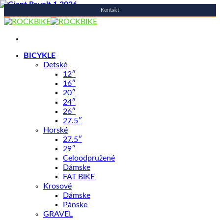
Kontakt
Skip
to
content
BICYKLE
NOVINKA
Detské
12″
16″
20″
24″
26″
27.5″
Horské
27.5″
29″
Celoodpružené
Dámske
FAT BIKE
Krosové
Dámske
Pánske
GRAVEL