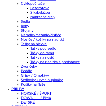
Aká veľkosť je pre mňa?
Cyklopočítače
Bezdrôtové
S kabelážou
Tento produkt nie je momentálne na sklade a je preto
Náhradné diely
nedostupný.
Sedlá
Rohy
Stojany
OTÁZKA NA PRODUKT
Náradie/mazanie/čističe
Nosiče / košíky na riaditká
Tašky na bicykel
Tašky pod sedlo
Doprava zadarmo nad 100 €
Tašky do rámu
Tašky na nosič
Záruka 2 roky
Tašky na riaditká a predstavec
14 dní na vrátenie
Zvončeky
Bezpečná platba
Pedále
Gripy / Omotávy
Kategórie:
Gravel
,
BICYKLE
Značky:
Giant
,
gravel
Sedlovky / rýchloupináky
Košíky na fľaše
PRILBY
Popis
HORSKÉ / ŠPORT
Ďalšie informácie
DOWNHIL / BMX
Recenzie (0)
DETSKÉ