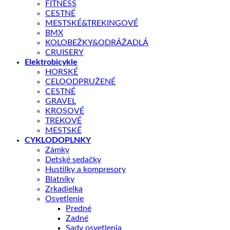
Shop
/
BICYKLE
FITNESS
GIANT
CESTNÉ
MESTSKÉ&TREKINGOVÉ
GIANT Revolt 1 2023
BMX
KOLOBEŽKY&ODRÁŽADLÁ
CRUISERY
Elektrobicykle
HORSKÉ
CELOODPRUŽENÉ
CESTNÉ
GRAVEL
KROSOVÉ
TREKOVÉ
MESTSKÉ
CYKLODOPLNKY
Úplne nový Revolt je vybavený ľahkým hliníkovým rámom
Zámky
ALUXX s inovovanou gravel geometriou vrátane dlhšieho
Detské sedačky
reachu a nižšej stredovej konzoly pre väčšiu stabilitu.
Hustilky a kompresory
Blatníky
KĽÚČOVÉ PARAMETRE
Zrkadielka
Osvetlenie
Veľkosť rámu
L, M, M-L, S, XL, XS
Predné
Zadné
Sady osvetlenia