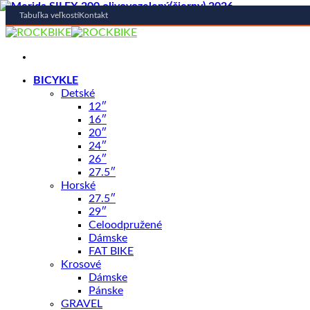
Tabuľka veľkostí
Kontakt
Skip
to
content
BICYKLE
Detské
12″
16″
20″
24″
26″
27.5″
Horské
27.5″
29″
Celoodpružené
Dámske
FAT BIKE
Krosové
Dámske
Pánske
GRAVEL