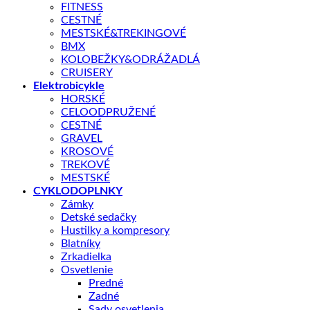
FITNESS
CESTNÉ
MESTSKÉ&TREKINGOVÉ
BMX
KOLOBEŽKY&ODRÁŽADLÁ
CRUISERY
Elektrobicykle
HORSKÉ
CELOODPRUŽENÉ
CESTNÉ
GRAVEL
KROSOVÉ
TREKOVÉ
MESTSKÉ
CYKLODOPLNKY
Zámky
Detské sedačky
Hustilky a kompresory
Blatníky
Shop
/
BICYKLE
Zrkadielka
GIANT
Osvetlenie
Predné
Giant TCX Advanced Pro 2 XL A
Zadné
Sady osvetlenia