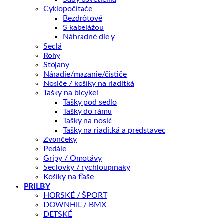
Cyklopočítače
Bezdrôtové
S kabelážou
Náhradné diely
Sedlá
Rohy
2329,00
€
Stojany
Náradie/mazanie/čističe
Nosiče / košíky na riaditká
Pre závodný cyklokros je potrebný bicykel, ktorý bude perfekt
Tašky na bicykel
snehom.
Tašky pod sedlo
Tašky do rámu
Tašky na nosič
📏 Aká veľkosť je pre mňa?
Tašky na riaditká a predstavec
Zvončeky
Pedále
Skladom – odoslanie do 1 - 5 pracovných dní
Gripy / Omotávy
Sedlovky / rýchloupináky
množstvo
Košíky na fľaše
Giant
PRILBY
TCX
HORSKÉ / ŠPORT
Advanced
DOWNHIL / BMX
Pro
DETSKÉ
2