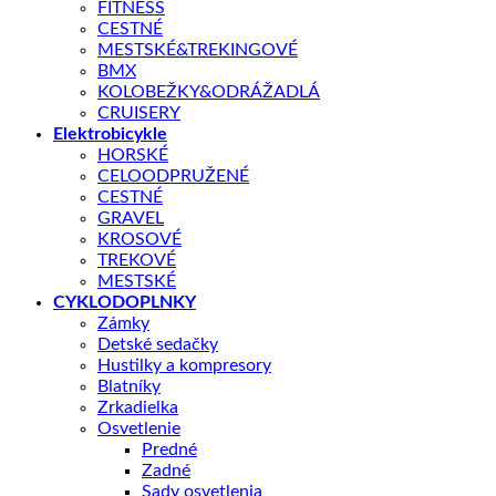
FITNESS
a priechody pieskom, blatom či rozbahneným snehom.
CESTNÉ
MESTSKÉ&TREKINGOVÉ
Aká veľkosť je pre mňa?
BMX
KOLOBEŽKY&ODRÁŽADLÁ
CRUISERY
Skladom – odoslanie do 1 - 5 pracovných dní
Elektrobicykle
HORSKÉ
množstvo
CELOODPRUŽENÉ
Giant
CESTNÉ
TCX
GRAVEL
PRIDAŤ DO KOŠÍKA
Advanced
KROSOVÉ
Pro
TREKOVÉ
2
MESTSKÉ
XL
OTÁZKA NA PRODUKT
CYKLODOPLNKY
Messier
Zámky
Detské sedačky
Hustilky a kompresory
Doprava zadarmo nad 100 €
Blatníky
Zrkadielka
Záruka 2 roky
Osvetlenie
14 dní na vrátenie
Predné
Zadné
Bezpečná platba
Sady osvetlenia