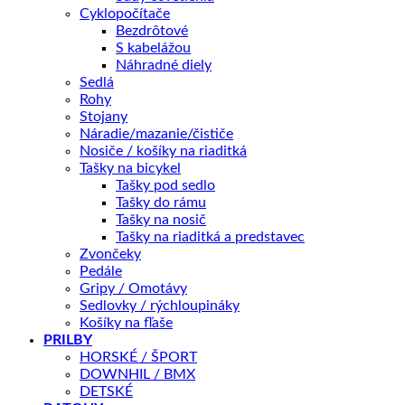
Cyklopočítače
Kategórie:
BICYKLE
,
Gravel
Značka:
Giant
Bezdrôtové
S kabelážou
Náhradné diely
Popis
Sedlá
Ďalšie informácie
Rohy
Recenzie (0)
Stojany
Splátky Zinc Euro
Náradie/mazanie/čističe
Nosiče / košíky na riaditká
Pre závodný cyklokros je potrebný bicykel, ktorý bude
Tašky na bicykel
Tašky pod sedlo
perfektne zvládať rýchle štarty, ostré zákruty, umelé
Tašky do rámu
prekážky a priechody pieskom, blatom či rozbahneným
Tašky na nosič
Tašky na riaditká a predstavec
snehom. A presne taký bicykel je náš legendárny
Zvončeky
cyklokrosový špeciál TCX, dokonale preverený
Pedále
špičkovými pretekármi vo Svetovom pohári.
Gripy / Omotávy
Sedlovky / rýchloupináky
Košíky na fľaše
Hlavné prednosti
PRILBY
HORSKÉ / ŠPORT
Karbónový rám Advanced Composite
DOWNHIL / BMX
DETSKÉ
Rámy Advanced Composite vyrábame v našich vlastných