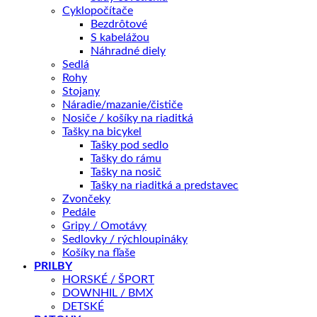
Cyklopočítače
Záruka 2 roky
Bezdrôtové
14 dní na vrátenie
S kabelážou
Náhradné diely
Bezpečná platba
Sedlá
Rohy
Kategórie:
BICYKLE
,
Horské
,
27,5"
,
Dámske
Značky:
horské
,
Stojany
Merida
Náradie/mazanie/čističe
Nosiče / košíky na riaditká
Tašky na bicykel
Popis
Tašky pod sedlo
Ďalšie informácie
Tašky do rámu
Recenzie (0)
Tašky na nosič
Splátky Zinc Euro
Tašky na riaditká a predstavec
Zvončeky
Pedále
MERIDA MATTS 7.60 Šedá Matná 2022
Gripy / Omotávy
Sedlovky / rýchloupináky
Košíky na fľaše
Rám MATTS 7. SPEED II ALU
PRILBY
vidlica Rock Shox Judy TK
HORSKÉ / ŠPORT
prešmykovač Shimano FD-M2000
DOWNHIL / BMX
DETSKÉ
prehadzovač Shimano RD-M370