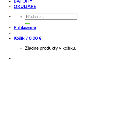
BATOHY
radenie Shimano ST-EF505
OKULIARE
brzdy Shimano ST-EF505
Hľadať:
brzdové kotúče Shimano RT10
Prihlásenie
kľuky 170 mm-XS/S, 175 mm-M/L 40-30-22
kľuky s prevodníkmi Shimano MT101
Košík /
0,00
€
stredové zloženie Shimano BB-UN100
Žiadne produkty v košíku.
reťaz KMC M99
náboje kolies Shimano TX505
ráfiky MERIDA CC
kazeta Shimano CS-HG200 11-32
plášte MERIDA K1080
predstavec MERIDA CC
riadítka MERIDA CC
gripy MERIDA EC
sedlovka MERIDA CC
sedlo MERIDA Sport comfort