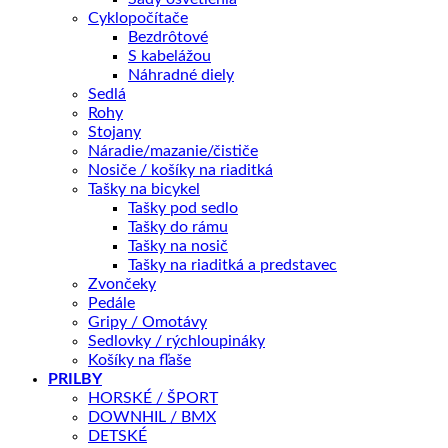
14 dní na vrátenie
Cyklopočítače
Bezdrôtové
Kategórie:
29"
,
Horské
,
BICYKLE
Značky:
Author
,
2026
S kabelážou
Náhradné diely
Sedlá
Popis
Rohy
Ďalšie informácie
Stojany
Splátky Zinc Euro
Náradie/mazanie/čističe
Nosiče / košíky na riaditká
Tašky na bicykel
Tašky pod sedlo
Charakteristika produktu
Tašky do rámu
Tašky na nosič
Tašky na riaditká a predstavec
Zvončeky
Pedále
Geometria rámu
Gripy / Omotávy
Sedlovky / rýchloupináky
Košíky na fľaše
Značka
Author
PRILBY
HORSKÉ / ŠPORT
DOWNHIL / BMX
Farba
Čierna
DETSKÉ