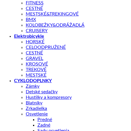
FITNESS
CESTNÉ
KĽÚČOVÉ PARAMETRE
MESTSKÉ&TREKINGOVÉ
BMX
Veľkosť rámu
KOLOBEŽKY&ODRÁŽADLÁ
CRUISERY
Elektrobicykle
Dostupnosť:
ext. sklad (do 7 dní)
HORSKÉ
CELOODPRUŽENÉ
CESTNÉ
📏 Aká veľkosť je pre mňa?
GRAVEL
KROSOVÉ
Veľkosť rámu
TREKOVÉ
množstvo
MESTSKÉ
BICYKEL
CYKLODOPLNKY
AUTHOR
Zámky
MODUS
Detské sedačky
2026
Hustilky a kompresory
MATNÁ
Blatníky
TITÁNOVÁ/
Zrkadielka
ČIERNA
Osvetlenie
Predné
Zadné
Doprava zadarmo nad 100 €
Sady osvetlenia