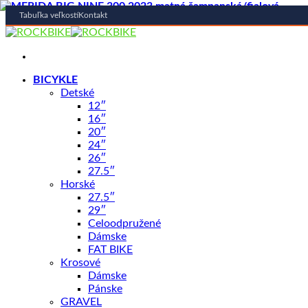
Tabuľka veľkostí
Kontakt
Skip
to
content
BICYKLE
Detské
12″
16″
20″
Shop
/
BICYKLE
24″
AUTHOR
26″
27.5″
Bicykel Author Modus 2026 Matn
Horské
27.5″
29″
Celoodpružené
Dámske
FAT BIKE
Krosové
Dámske
Pánske
1899,00
€
GRAVEL