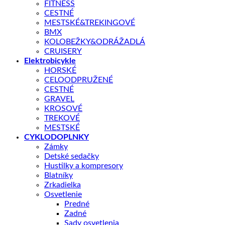
FITNESS
CESTNÉ
MESTSKÉ&TREKINGOVÉ
479,00
€
BMX
KOLOBEŽKY&ODRÁŽADLÁ
CRUISERY
Elektrobicykle
Aká veľkosť je pre mňa?
HORSKÉ
CELOODPRUŽENÉ
CESTNÉ
Nie je na sklade
GRAVEL
KROSOVÉ
TREKOVÉ
Doprava zadarmo nad 100 €
MESTSKÉ
CYKLODOPLNKY
Záruka 2 roky
Zámky
14 dní na vrátenie
Detské sedačky
Hustilky a kompresory
Bezpečná platba
Blatníky
Zrkadielka
Kategórie:
BICYKLE
,
Horské
,
Dámske
Značka:
Giant
Osvetlenie
Predné
Popis
Zadné
Ďalšie informácie
Sady osvetlenia