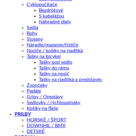
Recenzie (0)
Cyklopočítače
Splátky Zinc Euro
Bezdrôtové
S kabelážou
Náhradné diely
Sedlá
RÁM
Rohy
Stojany
Charakteristika produktu
Náradie/mazanie/čističe
Nosiče / košíky na riaditká
Tašky na bicykel
Tašky pod sedlo
Tašky do rámu
Geometria rámu
Tašky na nosič
Tašky na riaditká a predstavec
Zvončeky
Komponenty
Pedále
Gripy / Omotávy
Sedlovky / rýchloupináky
Riadidlá:
Giant Connect Trail, 31.8mm
Košíky na fľaše
PRILBY
Gripy:
Giant Sole-O
HORSKÉ / ŠPORT
DOWNHIL / BMX
Predstavec:
Giant Sport, 7-degree
DETSKÉ