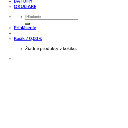
BATOHY
Sedlovka:
Giant Sport, 30.9
OKULIARE
Sedlo:
Liv Sport
Hľadať:
Pedále:
MTB caged
Prihlásenie
Košík /
0,00
€
Osadenie
Žiadne produkty v košíku.
Radenie:
Shimano SL-M315, 2×7
Presmykač:
Shimano M315
Prehadzovačka:
Shimano Tourney
Brzdy:
TKB-172, mechanical [F]160mm, [R]160mm roto
Brzdové páky:
RS360A, mechanical
Kazeta:
Shimano MF-TZ500, 14-28
Reťaz:
KMC Z7