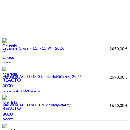
Gripy Agr Ergo R1 Čierne/Šedé
7,90
€
Novinky
Crussis e-Cross 7.11-(715 Wh) 2026
2070,00
€
Merida REACTO 4000 tmavozlatý(čierny) 2027
2590,00
€
Merida REACTO 8000 2027 šedý/čierny
5590,00
€