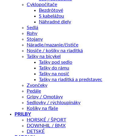
Cyklopočítače
Bezdrôtové
S kabelážou
Popis
Náhradné diely
Ďalšie informácie
Sedlá
Splátky Zinc Euro
Rohy
Stojany
Náradie/mazanie/čističe
Gripy AUTHOR, ergonomický tvar – komfortný úchop, 2
Nosiče / košíky na riaditká
– vrstvový pryžový materiál s gélom,
hmotnosť 182 g,
Tašky na bicykel
Tašky pod sedlo
dĺžka 130 mm, vonkajší priemer 33 mm.
Tašky do rámu
Tašky na nosič
Tašky na riaditká a predstavec
Zvončeky
Farba
Čierna
Pedále
Gripy / Omotávy
Sedlovky / rýchloupináky
Košíky na fľaše
Pre možnosť nákupu cez ZINC Splátky, prosím kontaktujte
PRILBY
predajňu na tel : 0905 560 430.
HORSKÉ / ŠPORT
DOWNHIL / BMX
DETSKÉ