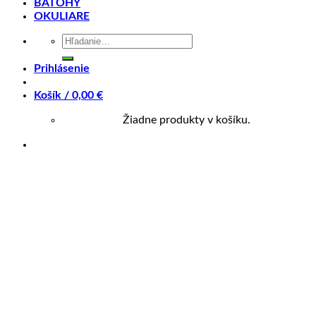
BATOHY
Súvisiace produkty
OKULIARE
Hľadať:
+
Prihlásenie
Gripy / omotávky
Košík /
0,00
€
Gripy Agr-R192/102 Čierne
Žiadne produkty v košíku.
4,90
€
+
CYKLODOPLNKY
Gripy Agr R800 D2 125 Mm Čierne/Zelené
5,90
€
+
Gripy / omotávky