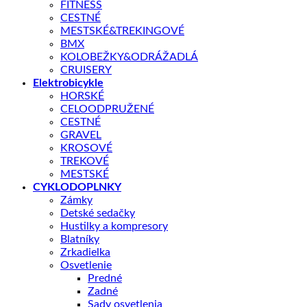
FITNESS
CESTNÉ
MESTSKÉ&TREKINGOVÉ
Skladom – odoslanie do 1 - 5 pracovných dní
BMX
množstvo GRIPY AGR-ERGO2 130 ČIERNE
KOLOBEŽKY&ODRÁŽADLÁ
CRUISERY
Elektrobicykle
HORSKÉ
PRIDAŤ DO KOŠÍKA
CELOODPRUŽENÉ
CESTNÉ
GRAVEL
OTÁZKA NA PRODUKT
KROSOVÉ
TREKOVÉ
MESTSKÉ
CYKLODOPLNKY
Doprava zadarmo nad 100 €
Zámky
Detské sedačky
Záruka 2 roky
Hustilky a kompresory
14 dní na vrátenie
Blatníky
Zrkadielka
Bezpečná platba
Osvetlenie
Predné
Kategórie:
Gripy / omotávky
,
gripy
,
CYKLODOPLNKY
Zadné
Sady osvetlenia