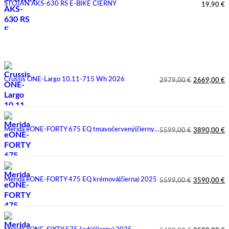
STOJAN AKS-630 RS E-BIKE ČIERNY
19,90
€
Zľavy
Crussis ONE-Largo 10.11-715 Wh 2026
2979,00
€
2669,00
€
Pôvodná
Aktuálna
cena
cena
bola:
je:
2979,00 €.
2669,00 €.
Merida eONE-FORTY 675 EQ tmavočervený(čierny) 2025
5599,00
€
3890,00
€
Pôvodná
Aktuálna
cena
cena
bola:
je:
5599,00 €.
3890,00 €.
Merida eONE-FORTY 475 EQ krémová(čierna) 2025
5599,00
€
3590,00
€
Pôvodná
Aktuálna
cena
cena
bola:
je:
5599,00 €.
3590,00 €.