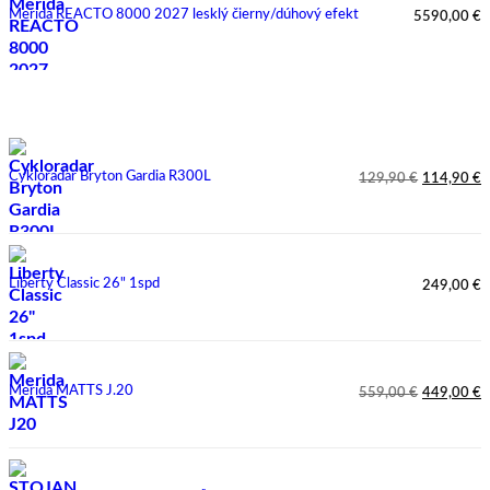
Merida REACTO 8000 2027 lesklý čierny/dúhový efekt
5590,00
€
Najpredávanejšie
Cykloradar Bryton Gardia R300L
129,90
€
114,90
€
Pôvodná
Aktuálna
cena
cena
bola:
je:
129,90 €.
114,90 €.
Liberty Classic 26" 1spd
249,00
€
Merida MATTS J.20
559,00
€
449,00
€
Pôvodná
Aktuálna
cena
cena
bola:
je:
559,00 €.
449,00 €.