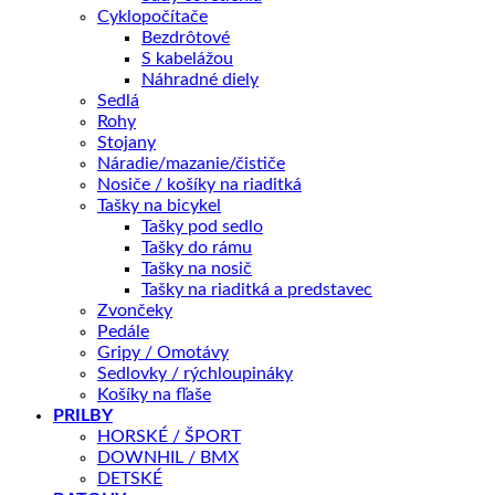
Veľkosť rámu
17", 19", 21"
Cyklopočítače
Bezdrôtové
Batéria
750Wh
S kabelážou
Náhradné diely
Sedlá
Aká veľkosť je pre mňa?
Rohy
Stojany
Náradie/mazanie/čističe
Tento produkt nie je momentálne na sklade a je preto
Nosiče / košíky na riaditká
nedostupný.
Tašky na bicykel
Tašky pod sedlo
Tašky do rámu
OTÁZKA NA PRODUKT
Tašky na nosič
Tašky na riaditká a predstavec
Zvončeky
Pedále
Doprava zadarmo nad 100 €
Gripy / Omotávy
Sedlovky / rýchloupináky
Záruka 2 roky
Košíky na fľaše
14 dní na vrátenie
PRILBY
HORSKÉ / ŠPORT
Bezpečná platba
DOWNHIL / BMX
DETSKÉ
Kategórie:
ELEKTROBICYKLE
,
Celoodpružené
Značky:
e-Full