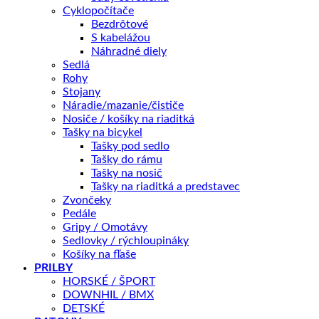
Cyklopočítače
Používateľom vyberateľná batéria s kapacitou 750 Wh s
Bezdrôtové
voliteľným predĺžovačom dosahu 360 Wh, výkonná pohonná
S kabelážou
jednotka Shimano EP801
Náhradné diely
Sedlá
Rohy
Zmiešaná veľkosť kolies v štandardnej výbave s možnosťou
Stojany
výberu až na plných 29″
Náradie/mazanie/čističe
Nosiče / košíky na riaditká
Tašky na bicykel
Systém dimenzovania AGILOMETER založený na dosahu s
Tašky pod sedlo
teleskopickou sedlovkou s dlhým zdvihom vo všetkých
Tašky do rámu
veľkostiach
Tašky na nosič
Tašky na riaditká a predstavec
Zvončeky
KĽÚČOVÉ PARAMETRE
Pedále
Veľkosť rámu
Long, Mid, Short, xLong
Gripy / Omotávy
Sedlovky / rýchloupináky
Motor
Shimano
Košíky na fľaše
PRILBY
Batéria
750Wh
HORSKÉ / ŠPORT
DOWNHIL / BMX
DETSKÉ
Aká veľkosť je pre mňa?