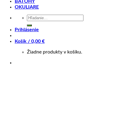
BATOHY
OKULIARE
KĽÚČOVÉ PARAMETRE
Hľadať:
Veľkosť rámu
Long, Mid, Short, xLong
Prihlásenie
Motor
Shimano
Košík /
0,00
€
Batéria
750Wh
Žiadne produkty v košíku.
📏 Aká veľkosť je pre mňa?
Veľkosť rámu
Vymazať
množstvo
Merida
eONE-
PRIDAŤ DO KOŠÍKA
SIXTY
575
pieskový(čierny)
2025
OTÁZKA NA PRODUKT