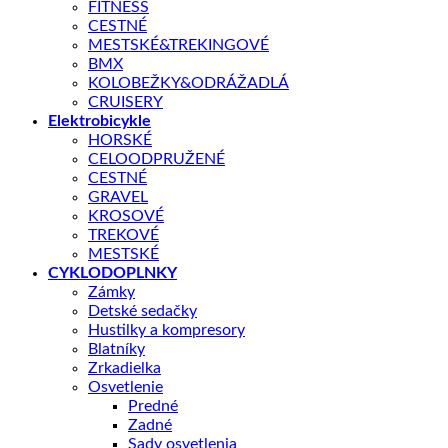
FITNESS
CESTNÉ
MESTSKÉ&TREKINGOVÉ
BMX
KOLOBEŽKY&ODRÁŽADLÁ
CRUISERY
Elektrobicykle
HORSKÉ
CELOODPRUŽENÉ
CESTNÉ
Shop
/
ELEKTROBICYKLE
GRAVEL
MERIDA
KROSOVÉ
TREKOVÉ
Merida eONE-SIXTY 575 pieskový(čierny) 2025
MESTSKÉ
CYKLODOPLNKY
Zámky
Detské sedačky
Hustilky a kompresory
Blatníky
Zrkadielka
Pôvodná
Aktuálna
3590,00
€
Osvetlenie
5499,00
€
Predné
cena
cena
Zadné
Najnižšia cena za posledných 30 dní pred zľavou:
3590,00
€
Sady osvetlenia