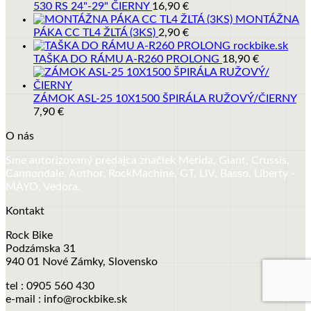
530 RS 24"-29" ČIERNY
16,90
€
MONTÁŽNA
PÁKA CC TL4 ŽLTÁ (3KS)
2,90
€
TAŠKA DO RÁMU A-R260 PROLONG
18,90
€
ZÁMOK ASL-25 10X1500 ŠPIRÁLA RUŽOVÝ/ČIERNY
7,90
€
O nás
Sme autorizovaný predajca značiek Merida, Giant, Crussis,
Cannondale, Author, RockMachine, GT, LIV, Basso, Liberty -
MAYO, Vedora.
Kontakt
Rock Bike
Podzámska 31
940 01 Nové Zámky, Slovensko
tel : 0905 560 430
e-mail : info@rockbike.sk