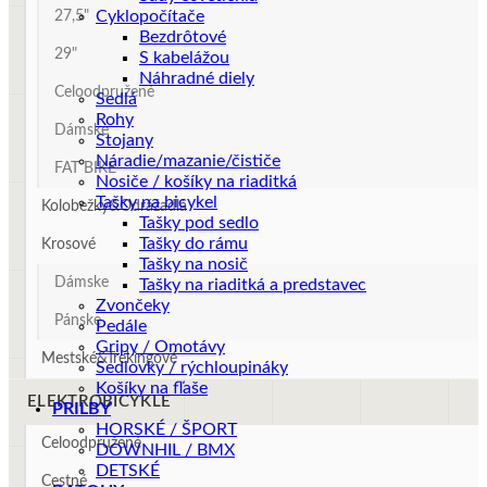
Cyklopočítače
27,5"
Bezdrôtové
29"
S kabelážou
Náhradné diely
Celoodpružené
Sedlá
Rohy
Dámske
Stojany
Náradie/mazanie/čističe
FAT BIKE
Nosiče / košíky na riaditká
Tašky na bicykel
Kolobežky&Odrážadlá
Tašky pod sedlo
Tašky do rámu
Krosové
Tašky na nosič
Dámske
Tašky na riaditká a predstavec
Zvončeky
Pánske
Pedále
Gripy / Omotávy
Mestské&Trekingové
Sedlovky / rýchloupináky
Košíky na fľaše
ELEKTROBICYKLE
PRILBY
HORSKÉ / ŠPORT
Celoodpružené
DOWNHIL / BMX
DETSKÉ
Cestné