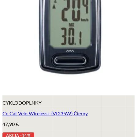
+
CYKLODOPLNKY
Cc Cat Velo Wireless+ (Vt235W) Čierny
47,90
€
AKCIA -14%