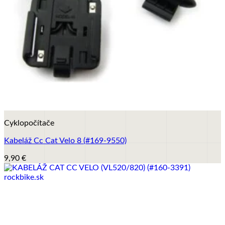
+
Cyklopočítače
Kabeláž Cc Cat Velo 8 (#169-9550)
9,90
€