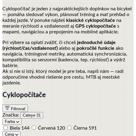
Cyklopočítač je jeden z najpraktickejších doplnkov na bicykel
— pomáha sledovať výkon, plánovať tréning a mať prehľad o
každej jazde. V ponuke nájdeš
klasické cyklopočítače
na
meranie rýchlosti a vzdialenosti aj
GPS cyklopočítače
s
mapami, navigáciou a prepojením na mobilné aplikácie.
Pri výbere sa oplatí zvážiť, či chceš
jednoduché údaje
(rýchlosť/čas/vzdialenosť)
alebo aj
pokročilé funkcie
ako
navigácia, tréningové metriky, automatická synchronizácia,
kompatibilita so senzormi (kadencia, tep, rýchlosť) a výdrž
batérie.
Ak si nie si istý, ktorý model je pre teba, napíš nám — radi
odporučíme vhodné riešenie pre cestu, MTB aj mestské
jazdenie.
Cyklopočítače
Filtrovať
Značka:
Cateye
31
Farba
Biela
144
Červená
120
Čierna
591
Cena