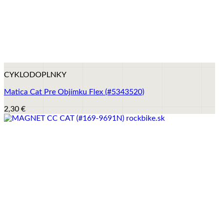
+
CYKLODOPLNKY
Matica Cat Pre Objímku Flex (#5343520)
2,30
€