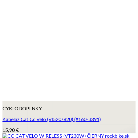
+
CYKLODOPLNKY
Kabeláž Cat Cc Velo (Vl520/820) (#160-3391)
15,90
€