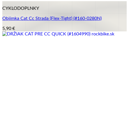
CYKLODOPLNKY
Objímka Cat Cc Strada (Flex-Tight) (#160-0280N)
5,90
€