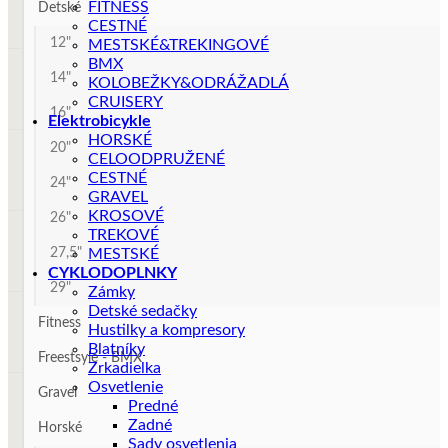
FITNESS
Detské
CESTNÉ
12"
MESTSKÉ&TREKINGOVÉ
BMX
14"
KOLOBEŽKY&ODRÁŽADLÁ
CRUISERY
16"
Elektrobicykle
HORSKÉ
20"
CELOODPRUŽENÉ
CESTNÉ
24"
GRAVEL
KROSOVÉ
26"
TREKOVÉ
27,5"
MESTSKÉ
CYKLODOPLNKY
29"
Zámky
Detské sedačky
Fitness
Hustilky a kompresory
Blatníky
Freestsyle - BMX
Zrkadielka
Osvetlenie
Gravel
Predné
Zadné
Horské
Sady osvetlenia