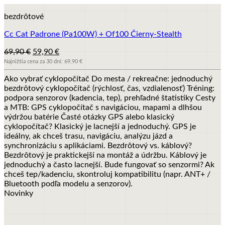
bezdrôtové
Cc Cat Padrone (Pa100W) + Of100 Čierny-Stealth
Pôvodná
Aktuálna
69,90
€
59,90
€
cena
cena
Najnižšia cena za 30 dní:
69,90
€
bola:
je:
Ako vybrať cyklopočítač Do mesta / rekreačne: jednoduchý
69,90 €.
59,90 €.
bezdrôtový cyklopočítač (rýchlosť, čas, vzdialenosť) Tréning:
podpora senzorov (kadencia, tep), prehľadné štatistiky Cesty
a MTB: GPS cyklopočítač s navigáciou, mapami a dlhšou
výdržou batérie Časté otázky GPS alebo klasický
cyklopočítač? Klasický je lacnejší a jednoduchý. GPS je
ideálny, ak chceš trasu, navigáciu, analýzu jázd a
synchronizáciu s aplikáciami. Bezdrôtový vs. káblový?
Bezdrôtový je praktickejší na montáž a údržbu. Káblový je
jednoduchý a často lacnejší. Bude fungovať so senzormi? Ak
chceš tep/kadenciu, skontroluj kompatibilitu (napr. ANT+ /
Bluetooth podľa modelu a senzorov).
Novinky