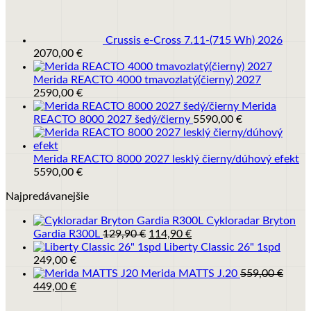
Crussis e-Cross 7.11-(715 Wh) 2026
2070,00
€
Merida REACTO 4000 tmavozlatý(čierny) 2027
2590,00
€
Merida
REACTO 8000 2027 šedý/čierny
5590,00
€
Merida REACTO 8000 2027 lesklý čierny/dúhový efekt
5590,00
€
Najpredávanejšie
Cykloradar Bryton
Pôvodná
Aktuálna
Gardia R300L
129,90
€
114,90
€
cena
cena
Liberty Classic 26" 1spd
bola:
je:
249,00
€
129,90 €.
114,90 €.
Merida MATTS J.20
559,00
€
Pôvodná
Aktuálna
449,00
€
cena
cena