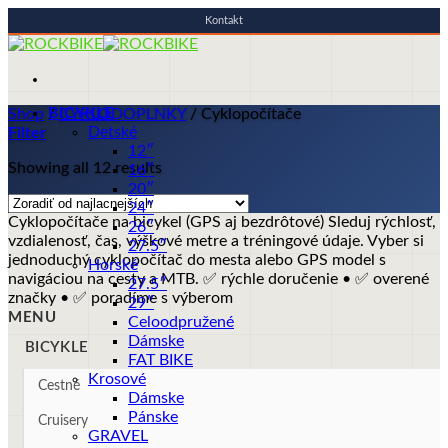
Kontakt
Skip
to
content
BICYKLE
Shop
/
CYKLODOPLNKY
/
Cyklopočítače
Detské
Filter
12″
Showing all 12 results
16″
20″
24″
Cyklopočítače na bicykel (GPS aj bezdrôtové) Sleduj rýchlosť,
26″
vzdialenosť, čas, výškové metre a tréningové údaje. Vyber si
27.5″
jednoduchý cyklopočítač do mesta alebo GPS model s
Horské
navigáciou na cesty a MTB. ✅ rýchle doručenie • ✅ overené
27.5″
značky • ✅ poradíme s výberom
29″
MENU
Celoodpružené
Dámske
BICYKLE
FAT BIKE
Krosové
Cestné
Dámske
Pánske
Cruisery
GRAVEL