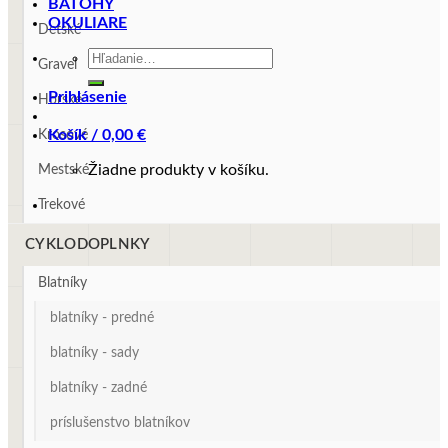
BATOHY
OKULIARE
Detské
Hľadať:
Gravel
Prihlásenie
Horské
Košík /
0,00
€
Krosové
Žiadne produkty v košíku.
Mestské
Trekové
CYKLODOPLNKY
Blatníky
blatníky - predné
blatníky - sady
blatníky - zadné
príslušenstvo blatníkov