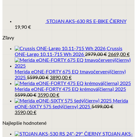
bola:
je:
559,00 €.
449,00 €.
STOJAN AKS-630 RS E-BIKE ČIERNY
19,90
€
Zľavy
Crussis
Pôvodná
Akt
ONE-Largo 10.11-715 Wh 2026
2979,00
€
2669,00
€
cena
cen
bola:
je:
2979,00 €.
266
Merida eONE-FORTY 675 EQ tmavočervený(čierny)
Pôvodná
Aktuálna
2025
5599,00
€
3890,00
€
cena
cena
bola:
je:
Merida eONE-FORTY 475 EQ krémová(čierna) 2025
Pôvodná
5599,00 €.
Aktuálna
3890,00 €.
5599,00
€
3590,00
€
cena
cena
Merida
bola:
je:
eONE-SIXTY 575 šedý(čierny) 2025
5499,00
€
Pôvodná
Aktuálna
5599,00 €.
3590,00 €.
3590,00
€
cena
cena
Najlepšie hodnotené
bola:
je:
5499,00 €.
3590,00 €.
STOJAN AKS-