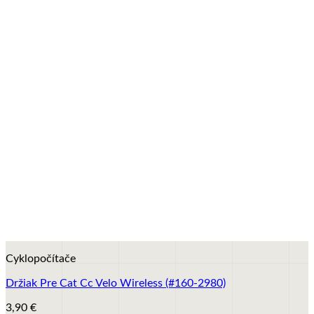
+
Cyklopočítače
Držiak Pre Cat Cc Velo Wireless (#160-2980)
3,90
€