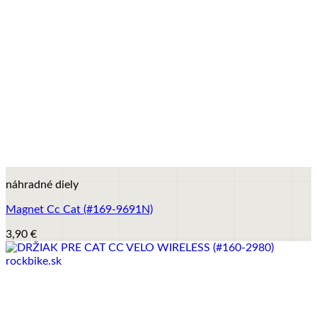
+
náhradné diely
Magnet Cc Cat (#169-9691N)
3,90
€