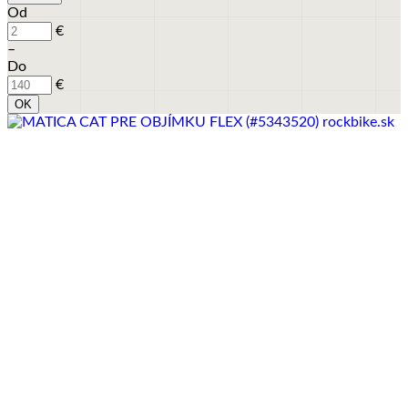
Od
€
–
Do
€
OK