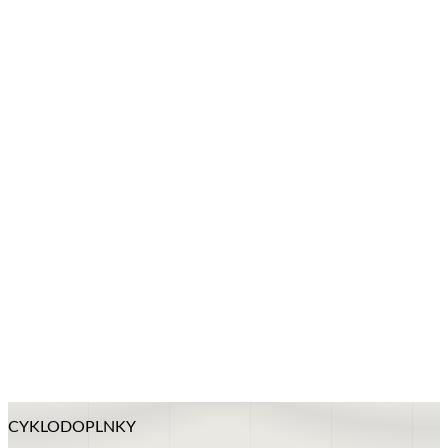
+
CYKLODOPLNKY