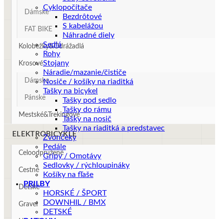
Cyklopočítače
Dámske
Bezdrôtové
S kabelážou
FAT BIKE
Náhradné diely
Sedlá
Kolobežky&Odrážadlá
Rohy
Stojany
Krosové
Náradie/mazanie/čističe
Dámske
Nosiče / košíky na riaditká
Tašky na bicykel
Pánske
Tašky pod sedlo
Tašky do rámu
Mestské&Trekingové
Tašky na nosič
Tašky na riaditká a predstavec
ELEKTROBICYKLE
Zvončeky
Pedále
Celoodpružené
Gripy / Omotávy
Sedlovky / rýchloupináky
Cestné
Košíky na fľaše
PRILBY
Detské
HORSKÉ / ŠPORT
DOWNHIL / BMX
Gravel
DETSKÉ