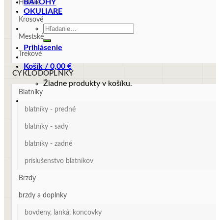
BATOHY
Horské
OKULIARE
Krosové
Hľadať:
Mestské
Prihlásenie
Trekové
Košík /
0,00
€
CYKLODOPLNKY
Žiadne produkty v košíku.
Blatníky
blatníky - predné
blatníky - sady
blatníky - zadné
príslušenstvo blatníkov
Brzdy
brzdy a doplnky
bovdeny, lanká, koncovky