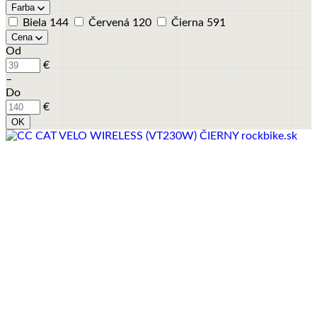
Farba
Biela
144
Červená
120
Čierna
591
Cena
Od
€
–
Do
€
OK