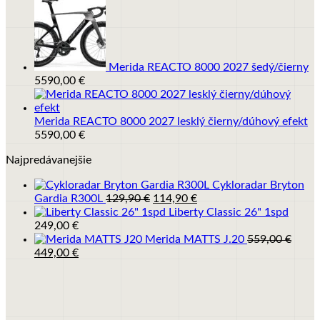
Merida REACTO 8000 2027 šedý/čierny
5590,00
€
Merida REACTO 8000 2027 lesklý čierny/dúhový efekt
5590,00
€
Najpredávanejšie
Cykloradar Bryton
Pôvodná
Aktuálna
Gardia R300L
129,90
€
114,90
€
cena
cena
Liberty Classic 26" 1spd
bola:
je:
249,00
€
129,90 €.
114,90 €.
Merida MATTS J.20
559,00
€
Pôvodná
Aktuálna
449,00
€
cena
cena
bola:
je:
559,00 €.
449,00 €.