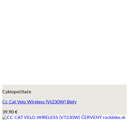
+
Cyklopočítače
Cc Cat Velo Wireless (Vt230W) Biely
39,90
€