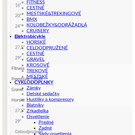
FITNESS
16"
CESTNÉ
MESTSKÉ&TREKINGOVÉ
20"
BMX
KOLOBEŽKY&ODRÁŽADLÁ
24"
CRUISERY
Elektrobicykle
26"
HORSKÉ
27,5"
CELOODPRUŽENÉ
CESTNÉ
29"
GRAVEL
KROSOVÉ
Fitness
TREKOVÉ
MESTSKÉ
Freestsyle - BMX
CYKLODOPLNKY
Zámky
Gravel
Detské sedačky
Hustilky a kompresory
Horské
Blatníky
Zrkadielka
27,5"
Osvetlenie
29"
Predné
Zadné
Celoodpružené
Sady osvetlenia