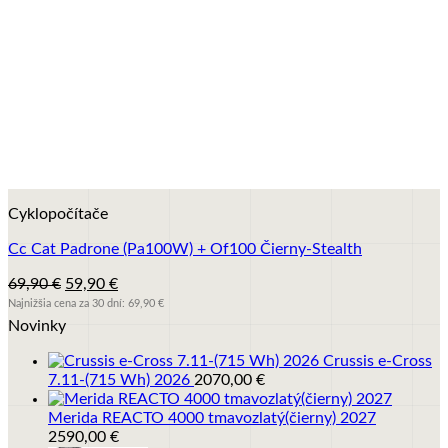
+
Cyklopočítače
Cc Cat Padrone (Pa100W) + Of100 Čierny-Stealth
Pôvodná
Aktuálna
69,90
€
59,90
€
cena
cena
Najnižšia cena za 30 dní:
69,90
€
bola:
je:
Novinky
69,90 €.
59,90 €.
Crussis e-Cross
7.11-(715 Wh) 2026
2070,00
€
Merida REACTO 4000 tmavozlatý(čierny) 2027
2590,00
€