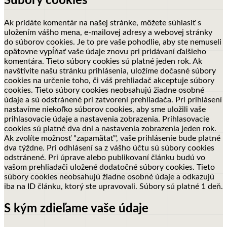
Súbory cookies
Ak pridáte komentár na našej stránke, môžete súhlasiť s
uložením vášho mena, e-mailovej adresy a webovej stránky
do súborov cookies. Je to pre vaše pohodlie, aby ste nemuseli
opätovne vypĺňať vaše údaje znovu pri pridávaní ďalšieho
komentára. Tieto súbory cookies sú platné jeden rok.
Ak
navštívite našu stránku prihlásenia, uložíme dočasné súbory
cookies na určenie toho, či váš prehliadač akceptuje súbory
cookies. Tieto súbory cookies neobsahujú žiadne osobné
údaje a sú odstránené pri zatvorení prehliadača.
Pri prihlásení
nastavíme niekoľko súborov cookies, aby sme uložili vaše
prihlasovacie údaje a nastavenia zobrazenia. Prihlasovacie
cookies sú platné dva dni a nastavenia zobrazenia jeden rok.
Ak zvolíte možnosť "zapamätať", vaše prihlásenie bude platné
dva týždne. Pri odhlásení sa z vášho účtu sú súbory cookies
odstránené.
Pri úprave alebo publikovaní článku budú vo
vašom prehliadači uložené dodatočné súbory cookies. Tieto
súbory cookies neobsahujú žiadne osobné údaje a odkazujú
iba na ID článku, ktorý ste upravovali. Súbory sú platné 1 deň.
S kým zdieľame vaše údaje