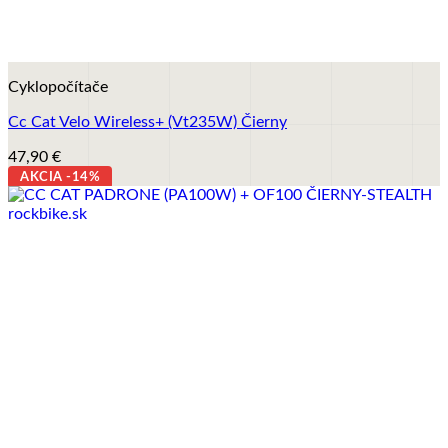
+
Cyklopočítače
Cc Cat Velo Wireless+ (Vt235W) Čierny
47,90
€
AKCIA -14%