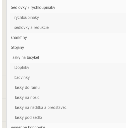
Sedlovky / rýchloupináky
rýchloupináky
sedlovky a redukcie
sharkfiny
Stojany
Tašky na bicykel
Doplnky
Ľadvinky
Tašky do rámu
Tašky na nosič
Tašky na riaditká a predstavec
Tašky pod sedlo
výmenné koncovky