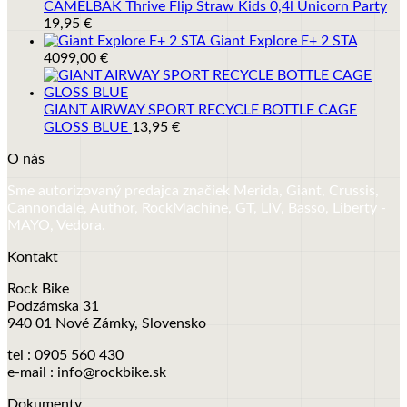
CAMELBAK Thrive Flip Straw Kids 0,4l Unicorn Party
19,95
€
Giant Explore E+ 2 STA
4099,00
€
GIANT AIRWAY SPORT RECYCLE BOTTLE CAGE
GLOSS BLUE
13,95
€
O nás
Sme autorizovaný predajca značiek Merida, Giant, Crussis,
Cannondale, Author, RockMachine, GT, LIV, Basso, Liberty -
MAYO, Vedora.
Kontakt
Rock Bike
Podzámska 31
940 01 Nové Zámky, Slovensko
tel : 0905 560 430
e-mail : info@rockbike.sk
Dokumenty