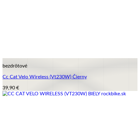
+
bezdrôtové
Cc Cat Velo Wireless (Vt230W) Čierny
39,90
€