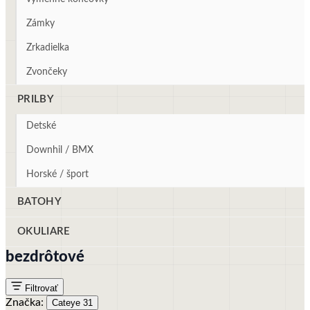
Zámky
Zrkadielka
Zvončeky
PRILBY
Detské
Downhil / BMX
Horské / šport
BATOHY
OKULIARE
bezdrôtové
Filtrovať
Značka:
Cateye
31