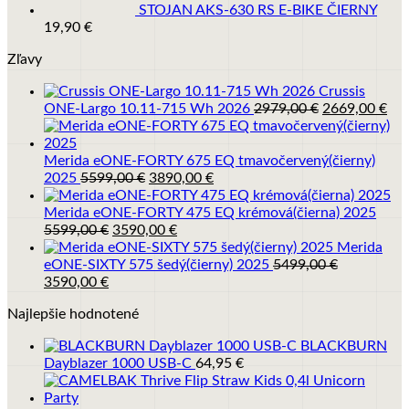
STOJAN AKS-630 RS E-BIKE ČIERNY
19,90
€
Zľavy
Crussis
Pôvodná
Akt
ONE-Largo 10.11-715 Wh 2026
2979,00
€
2669,00
€
cena
cen
bola:
je:
2979,00 €.
266
Merida eONE-FORTY 675 EQ tmavočervený(čierny)
Pôvodná
Aktuálna
2025
5599,00
€
3890,00
€
cena
cena
bola:
je:
Merida eONE-FORTY 475 EQ krémová(čierna) 2025
Pôvodná
5599,00 €.
Aktuálna
3890,00 €.
5599,00
€
3590,00
€
cena
cena
Merida
bola:
je:
eONE-SIXTY 575 šedý(čierny) 2025
5499,00
€
Pôvodná
Aktuálna
5599,00 €.
3590,00 €.
3590,00
€
cena
cena
Najlepšie hodnotené
bola:
je:
5499,00 €.
3590,00 €.
BLACKBURN
Dayblazer 1000 USB-C
64,95
€