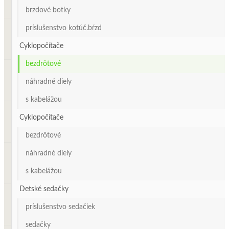
brzdové botky
príslušenstvo kotúč.bŕzd
Cyklopočítače
bezdrôtové
náhradné diely
s kabelážou
Cyklopočítače
bezdrôtové
náhradné diely
s kabelážou
Detské sedačky
príslušenstvo sedačiek
sedačky