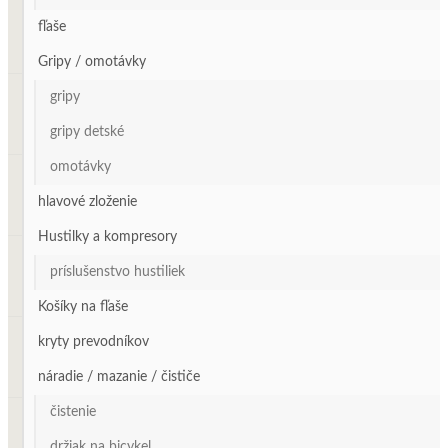
fľaše
Gripy / omotávky
gripy
gripy detské
omotávky
hlavové zloženie
Hustilky a kompresory
príslušenstvo hustiliek
Košíky na fľaše
kryty prevodníkov
náradie / mazanie / čističe
čistenie
držiak na bicykel