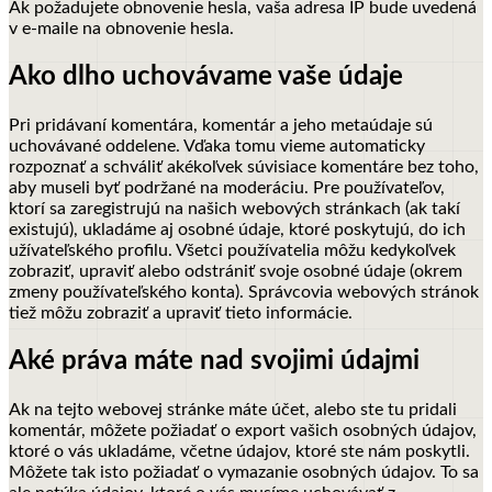
Ak požadujete obnovenie hesla, vaša adresa IP bude uvedená
v e-maile na obnovenie hesla.
Ako dlho uchovávame vaše údaje
Pri pridávaní komentára, komentár a jeho metaúdaje sú
uchovávané oddelene. Vďaka tomu vieme automaticky
rozpoznať a schváliť akékoľvek súvisiace komentáre bez toho,
aby museli byť podržané na moderáciu.
Pre používateľov,
ktorí sa zaregistrujú na našich webových stránkach (ak takí
existujú), ukladáme aj osobné údaje, ktoré poskytujú, do ich
užívateľského profilu. Všetci používatelia môžu kedykoľvek
zobraziť, upraviť alebo odstrániť svoje osobné údaje (okrem
zmeny používateľského konta). Správcovia webových stránok
tiež môžu zobraziť a upraviť tieto informácie.
Aké práva máte nad svojimi údajmi
Ak na tejto webovej stránke máte účet, alebo ste tu pridali
komentár, môžete požiadať o export vašich osobných údajov,
ktoré o vás ukladáme, včetne údajov, ktoré ste nám poskytli.
Môžete tak isto požiadať o vymazanie osobných údajov. To sa