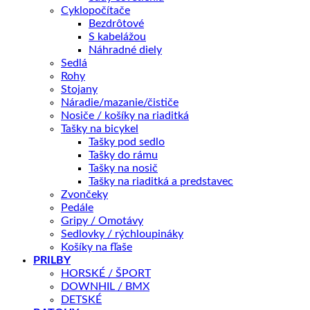
cena
cena
Cyklopočítače
Bezdrôtové
Najnižšia cena za posledných 30 dní pred zľavou:
59,90
€
bola:
je:
S kabelážou
AUTHOR A-H721 je plne vybavená taška na riadidlá s
59,90 €.
52,90 €.
Náhradné diely
držiakom QRX™ a ramenným popruhom pre jednoduché
Sedlá
prenášanie.
Rohy
Stojany
Náradie/mazanie/čističe
Aká veľkosť je pre mňa?
Nosiče / košíky na riaditká
Tašky na bicykel
Tašky pod sedlo
Skladom – odoslanie do 1 - 5 pracovných dní
Tašky do rámu
Tašky na nosič
množstvo
Tašky na riaditká a predstavec
TAŠKA
Zvončeky
NA
PRIDAŤ DO KOŠÍKA
Pedále
RIADITKÁ
Gripy / Omotávy
A-
Sedlovky / rýchloupináky
H721
Košíky na fľaše
QRX7
OTÁZKA NA PRODUKT
PRILBY
HORSKÉ / ŠPORT
DOWNHIL / BMX
DETSKÉ
Doprava zadarmo nad 100 €