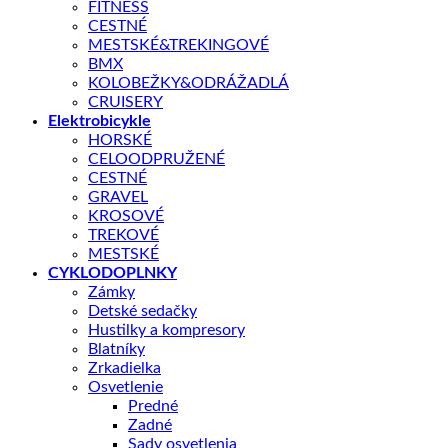
FITNESS
CESTNÉ
MESTSKÉ&TREKINGOVÉ
BMX
KOLOBEŽKY&ODRÁŽADLÁ
CRUISERY
Elektrobicykle
HORSKÉ
CELOODPRUŽENÉ
CESTNÉ
GRAVEL
KROSOVÉ
TREKOVÉ
Shop
/
BICYKLE
MESTSKÉ
CYKLODOPLNKY
Taška Na Riaditká A-H721 Qrx7
Zámky
Detské sedačky
Hustilky a kompresory
Blatníky
Zrkadielka
Osvetlenie
Predné
Zadné
Pôvodná
Aktuálna
52,90
€
59,90
€
Sady osvetlenia