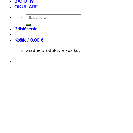
BATOHY
Záruka 2 roky
OKULIARE
14 dní na vrátenie
Hľadať:
Bezpečná platba
Prihlásenie
Kategória:
BICYKLE
Značky:
Author
,
Tašky a batohy
Košík /
0,00
€
Popis
Žiadne produkty v košíku.
Splátky Zinc Euro
AUTHOR A-H721
je plne vybavená taška na riadidlá s
držiakom QRX™ a ramenným popruhom pre jednoduché
prenášanie. Odporúčame pre dlhšie vychádzky, výlety a
cestovanie.
• Niekoľko samostatných vreciek, špeciálne vrecko na
mapu a na cyklistickú fľašu.
• Pláštenka je súčasťou tašky.
• Reflexné prvky a pútko pre blikačku na prednom
vrecku.
• Materiál: Nylon 600D / 420D PU – vodeodolný.
• Držiak na riadidlá QRX™ – pre priemer riadidiel 31,8
mm, max. šírka objímky predstavca 55 mm.