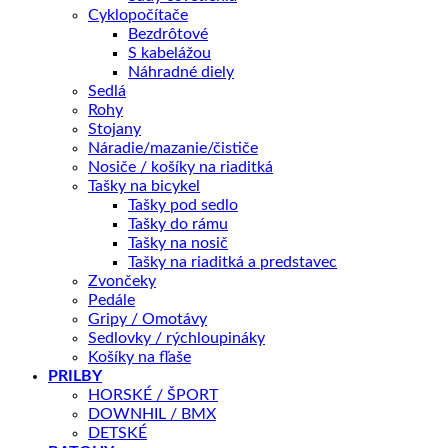
Cyklopočítače
Bezdrôtové
Profesionálne viacúčelové mazivo pre všestranné
S kabelážou
použitie. Zaručuje spoľahlivú a dlhodobú funkciu
Náhradné diely
Sedlá
jednotlivých komponentov a celých zariadení. Mazacia
Rohy
funkcia je zachovaná v celom rozsahu teplôt až do
Stojany
Náradie/mazanie/čističe
240°C, preniká účinne do všetkých obtiažne prístupných
Nosiče / košíky na riaditká
miest a spojení, chráni proti korózii.
Tašky na bicykel
Tašky pod sedlo
Tašky do rámu
Tašky na nosič
Tašky na riaditká a predstavec
Pre možnosť nákupu cez ZINC Splátky, prosím kontaktujte
Zvončeky
predajňu na tel : 0905 560 430.
Pedále
Gripy / Omotávy
Súvisiace produkty
Sedlovky / rýchloupináky
Košíky na fľaše
PRILBY
AKCIA -22%
+
HORSKÉ / ŠPORT
DOWNHIL / BMX
CYKLODOPLNKY
DETSKÉ