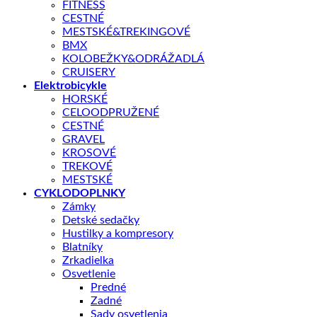
FITNESS
Skladom – odoslanie do 1 - 5 pracovných dní
CESTNÉ
MESTSKÉ&TREKINGOVÉ
množstvo
BMX
MAZIVO
KOLOBEŽKY&ODRÁŽADLÁ
CC
PRIDAŤ DO KOŠÍKA
CRUISERY
BIKE
Elektrobicykle
LUBE
HORSKÉ
150
CELOODPRUŽENÉ
ML
OTÁZKA NA PRODUKT
CESTNÉ
GRAVEL
KROSOVÉ
TREKOVÉ
Doprava zadarmo nad 100 €
MESTSKÉ
Záruka 2 roky
CYKLODOPLNKY
Zámky
14 dní na vrátenie
Detské sedačky
Bezpečná platba
Hustilky a kompresory
Blatníky
Kategórie:
CYKLODOPLNKY
,
náradie / mazanie / čističe
Zrkadielka
Osvetlenie
Predné
Popis
Zadné
Splátky Zinc Euro
Sady osvetlenia