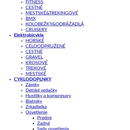
FITNESS
CESTNÉ
MESTSKÉ&TREKINGOVÉ
BMX
KOLOBEŽKY&ODRÁŽADLÁ
CRUISERY
Elektrobicykle
Shop
/
BICYKLE
HORSKÉ
GIANT
CELOODPRUŽENÉ
CESTNÉ
Giant Pique Advanced SL 3 S Deep Cove / Sea
GRAVEL
Sparkle
KROSOVÉ
TREKOVÉ
MESTSKÉ
CYKLODOPLNKY
Zámky
Detské sedačky
Hustilky a kompresory
Blatníky
4699,00
€
Zrkadielka
Osvetlenie
Predné
Náš nový XC model Pique Advanced SL je navrhnutý a
Zadné
skonštruovaný tak, aby pretekárkam túžiacim po rýchlosti a
Sady osvetlenia
čo najlepšom výkone splnil všetky ich očakávania.