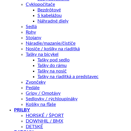
Cyklopočítače
Bezdrôtové
📏 Aká veľkosť je pre mňa?
S kabelážou
Náhradné diely
Sedlá
Skladom – odoslanie do 1 - 5 pracovných dní
Rohy
Stojany
Náradie/mazanie/čističe
PRIDAŤ DO KOŠÍKA
Nosiče / košíky na riaditká
Tašky na bicykel
Tašky pod sedlo
OTÁZKA NA PRODUKT
Tašky do rámu
Tašky na nosič
Tašky na riaditká a predstavec
Zvončeky
Doprava zadarmo nad 100 €
Pedále
Gripy / Omotávy
Záruka 2 roky
Sedlovky / rýchloupináky
14 dní na vrátenie
Košíky na fľaše
PRILBY
Bezpečná platba
HORSKÉ / ŠPORT
Kategórie:
BICYKLE
,
Horské
,
Celoodpružené
Značka:
Giant
DOWNHIL / BMX
DETSKÉ