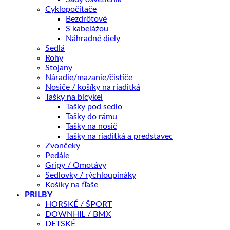
Cyklopočítače
Bezdrôtové
S kabelážou
Náhradné diely
Sedlá
Rohy
5099,00
€
Stojany
Náradie/mazanie/čističe
Nosiče / košíky na riaditká
Mimoriadne všestranný a neuveriteľne zábavný, taký je Trance 
Tašky na bicykel
Tašky pod sedlo
Tašky do rámu
📏 Aká veľkosť je pre mňa?
Tašky na nosič
Tašky na riaditká a predstavec
Zvončeky
Skladom – odoslanie do 1 - 5 pracovných dní
Pedále
Gripy / Omotávy
množstvo
Sedlovky / rýchloupináky
Giant
Košíky na fľaše
Trance
PRILBY
X
HORSKÉ / ŠPORT
Advanced
DOWNHIL / BMX
2
DETSKÉ
M