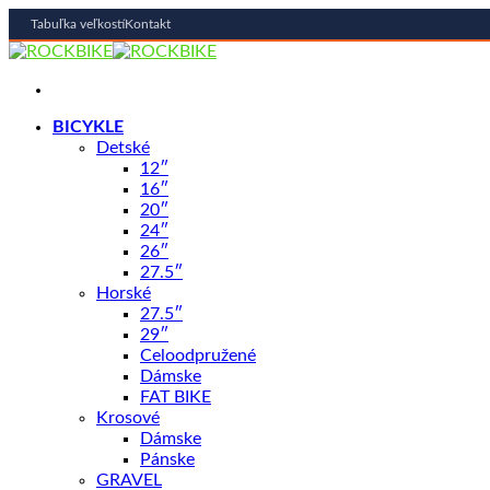
Tabuľka veľkostí
Kontakt
Skip
to
content
BICYKLE
Detské
12″
16″
20″
24″
26″
27.5″
Horské
27.5″
29″
Celoodpružené
Dámske
FAT BIKE
Krosové
Dámske
Pánske
GRAVEL