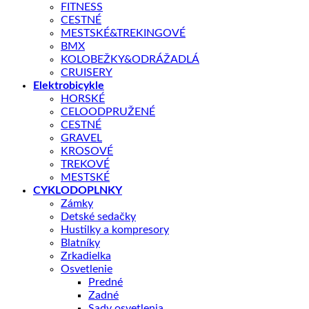
FITNESS
CESTNÉ
MESTSKÉ&TREKINGOVÉ
BMX
KOLOBEŽKY&ODRÁŽADLÁ
CRUISERY
Elektrobicykle
HORSKÉ
CELOODPRUŽENÉ
CESTNÉ
GRAVEL
KROSOVÉ
TREKOVÉ
MESTSKÉ
CYKLODOPLNKY
Zámky
Detské sedačky
Hustilky a kompresory
Blatníky
Shop
/
BICYKLE
Zrkadielka
GIANT
Osvetlenie
Predné
Giant Trance X Advanced 2 M Sa
Zadné
Sady osvetlenia