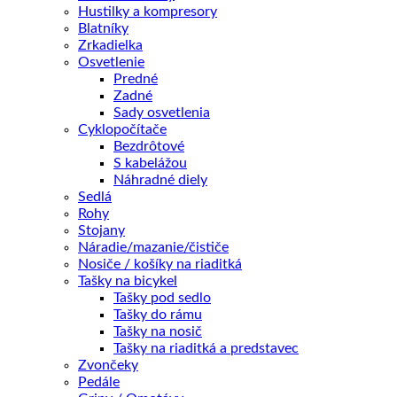
Hustilky a kompresory
Blatníky
OTÁZKA NA PRODUKT
Zrkadielka
Osvetlenie
Predné
Doprava zadarmo nad 100 €
Zadné
Sady osvetlenia
Záruka 2 roky
Cyklopočítače
14 dní na vrátenie
Bezdrôtové
S kabelážou
Bezpečná platba
Náhradné diely
Sedlá
Kategórie:
Krosové
,
BICYKLE
,
Dámske
Značky:
Crossway
,
Rohy
Merida
Stojany
Náradie/mazanie/čističe
Nosiče / košíky na riaditká
Popis
Tašky na bicykel
Ďalšie informácie
Tašky pod sedlo
Recenzie (0)
Tašky do rámu
Splátky Zinc Euro
Tašky na nosič
Tašky na riaditká a predstavec
MERIDA CROSSWAY 300 L lesklá čierna
Zvončeky
2023
Pedále