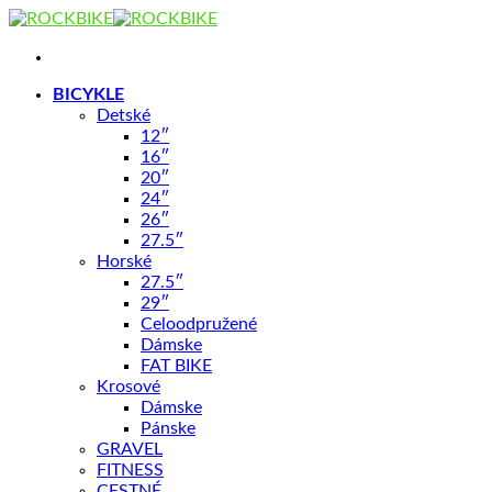
Skip
to
content
BICYKLE
Detské
12″
16″
20″
24″
26″
27.5″
Shop
/
CYKLODOPLNKY
Horské
27.5″
29″
Košík Abc-Junior Čierny
Celoodpružené
Dámske
FAT BIKE
Krosové
Dámske
Pánske
GRAVEL
FITNESS
3,90
€
CESTNÉ