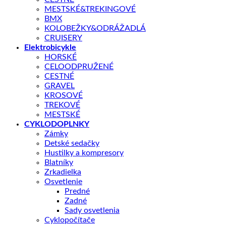
MESTSKÉ&TREKINGOVÉ
BMX
Košík AUTHOR Junior pre uchytenie fľaše AUTHOR Mirage 350 
KOLOBEŽKY&ODRÁŽADLÁ
CRUISERY
Elektrobicykle
Skladom – odoslanie do 1 - 5 pracovných dní
HORSKÉ
množstvo
CELOODPRUŽENÉ
KOŠÍK
CESTNÉ
ABC-
GRAVEL
JUNIOR
KROSOVÉ
ČIERNY
TREKOVÉ
MESTSKÉ
CYKLODOPLNKY
Zámky
Detské sedačky
Hustilky a kompresory
Doprava zadarmo nad 100 €
Blatníky
Zrkadielka
14 dní na vrátenie
Osvetlenie
Predné
Kategórie:
CYKLODOPLNKY
,
Košíky na fľaše
Zadné
Sady osvetlenia
Cyklopočítače
Popis