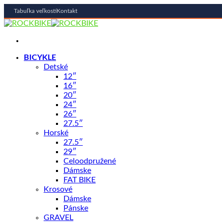
Tabuľka veľkostí
Kontakt
Skip
to
content
BICYKLE
Detské
12″
16″
20″
24″
26″
27.5″
Horské
27.5″
29″
Celoodpružené
Dámske
FAT BIKE
Krosové
Dámske
Pánske
GRAVEL