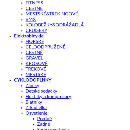
FITNESS
CESTNÉ
MESTSKÉ&TREKINGOVÉ
BMX
KOLOBEŽKY&ODRÁŽADLÁ
CRUISERY
Elektrobicykle
HORSKÉ
CELOODPRUŽENÉ
CESTNÉ
GRAVEL
KROSOVÉ
TREKOVÉ
MESTSKÉ
CYKLODOPLNKY
Zámky
Detské sedačky
Hustilky a kompresory
Blatníky
Shop
/
BICYKLE
Zrkadielka
GIANT
Osvetlenie
Predné
Giant Trance X SX
Zadné
Sady osvetlenia