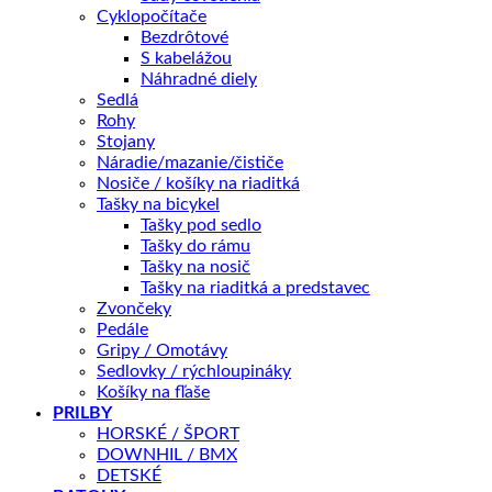
Cyklopočítače
vkladanie fľaše z ľavej strany
Bezdrôtové
S kabelážou
bočné vkladanie je vhodné najmä pre rámy malých
Náhradné diely
veľkostí
Sedlá
Rohy
konštrukcia košíka zaručuje, že fľaša v ňom pevne drží a
Stojany
Náradie/mazanie/čističe
nemôže vypadnúť
Nosiče / košíky na riaditká
Tašky na bicykel
materiál: UD-karbon
Tašky pod sedlo
Tašky do rámu
farba: Black/Purple
Tašky na nosič
Tašky na riaditká a predstavec
hmotnosť: 33 gramov
Zvončeky
Pedále
Charakteristika produktu
Gripy / Omotávy
Sedlovky / rýchloupináky
Košíky na fľaše
PRILBY
HORSKÉ / ŠPORT
Značka
LIV
DOWNHIL / BMX
DETSKÉ