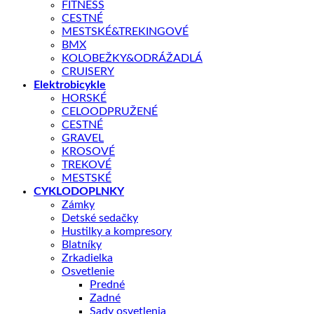
FITNESS
CESTNÉ
MESTSKÉ&TREKINGOVÉ
BMX
KOLOBEŽKY&ODRÁŽADLÁ
CRUISERY
Elektrobicykle
HORSKÉ
CELOODPRUŽENÉ
CESTNÉ
GRAVEL
KROSOVÉ
TREKOVÉ
MESTSKÉ
CYKLODOPLNKY
Zámky
Shop
/
ELEKTROBICYKLE
Detské sedačky
CRUSSIS
Hustilky a kompresory
Crussis e-Savela 7.8-M 2023
Blatníky
Zrkadielka
Osvetlenie
Predné
Zadné
Sady osvetlenia