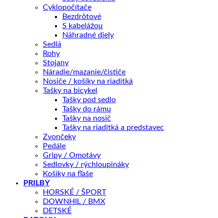
Cyklopočítače
Bezdrôtové
Hľadáte elektrobicykel na pohodlné jazdenie a výlety všetkého
S kabelážou
druhu? Chcete vyraziť za hranice všedných dní, s manželom, s
Náhradné diely
priateľom, s deťmi, s priateľmi? Nenechať sa limitovať profilom
Sedlá
alebo dĺžkou výletu? Potom je elektrobicykel e-Savela 7.8-M s
Rohy
extra silnou bateriou 20Ah/720Wh s dojazdom až 170km, práve
Stojany
pre vás.
Náradie/mazanie/čističe
Nosiče / košíky na riaditká
Tašky na bicykel
KĽÚČOVÉ PARAMETRE
Tašky pod sedlo
Batéria
720Wh
Tašky do rámu
Tašky na nosič
Motor
Bafang
Tašky na riaditká a predstavec
Zvončeky
Veľkosť rámu
19"
Pedále
Gripy / Omotávy
Sedlovky / rýchloupináky
📏 Aká veľkosť je pre mňa?
Košíky na fľaše
PRILBY
HORSKÉ / ŠPORT
Tento produkt nie je momentálne na sklade a je preto
DOWNHIL / BMX
nedostupný.
DETSKÉ