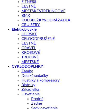
FITNESS
CESTNÉ
MESTSKÉ&TREKINGOVÉ
BMX
KOLOBEŽKY&ODRÁŽADLÁ
CRUISERY
Elektrobicykle
HORSKÉ
CELOODPRUŽENÉ
CESTNÉ
GRAVEL
Shop
/
ELEKTROBICYKLE
KROSOVÉ
CRUSSIS
TREKOVÉ
MESTSKÉ
Crussis ONE-Cross 7.11-(715 Wh) 2026
CYKLODOPLNKY
Zámky
Detské sedačky
Hustilky a kompresory
Blatníky
Zrkadielka
Osvetlenie
2070,00
€
Predné
Zadné
Sady osvetlenia