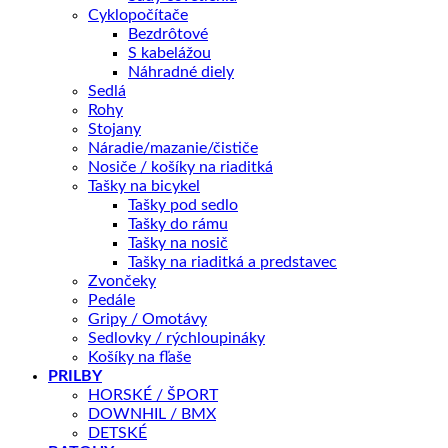
Cyklopočítače
Bezdrôtové
Motor PANASONIC GX Power Plus, 250W (MAX 450W) 75 Nm
S kabelážou
Náhradné diely
Sedlá
Rohy
Batéria LG Li-Ion 36V / 715 Wh (19,88 Ah) s dojazdom až
Stojany
170km
Náradie/mazanie/čističe
Nosiče / košíky na riaditká
Tašky na bicykel
Brdzy SHIMANO BR-MT200, hydraulická, rotor 180 mm
Tašky pod sedlo
Tašky do rámu
Tašky na nosič
Tašky na riaditká a predstavec
Sedlovka CRUSSIS so zámkom, 30,9 Ø, 350 alebo 400 mm
Zvončeky
Pedále
Gripy / Omotávy
Sedlovky / rýchloupináky
Prehadzovačka SHIMANO Alivio RD-M3100-SGS, 9 rýchlostí
Košíky na fľaše
PRILBY
HORSKÉ / ŠPORT
KĽÚČOVÉ PARAMETRE
DOWNHIL / BMX
DETSKÉ
Veľkosť rámu
18", 20", 22"