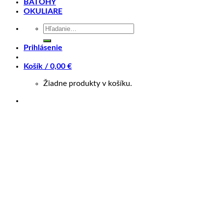
BATOHY
OKULIARE
Batéria
715Wh
Hľadať:
Motor
Panasonic
Prihlásenie
Aká veľkosť je pre mňa?
Košík /
0,00
€
Veľkosť rámu
Vymazať
Žiadne produkty v košíku.
množstvo
Crussis
ONE-
PRIDAŤ DO KOŠÍKA
Cross
7.11-
(715
Wh)
OTÁZKA NA PRODUKT
2026
Doprava zadarmo nad 100 €
Záruka 2 roky
14 dní na vrátenie