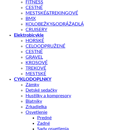
FITNESS
CESTNÉ
MESTSKÉ&TREKINGOVÉ
BMX
KOLOBEŽKY&ODRÁŽADLÁ
CRUISERY
Elektrobicykle
HORSKÉ
CELOODPRUŽENÉ
CESTNÉ
GRAVEL
Shop
/
ELEKTROBICYKLE
KROSOVÉ
CRUSSIS
TREKOVÉ
MESTSKÉ
Crussis ONE-Cross low 7.11-(691 Wh) 2026
CYKLODOPLNKY
Zámky
Detské sedačky
Hustilky a kompresory
Blatníky
Zrkadielka
Osvetlenie
2070,00
€
Predné
Zadné
Sady osvetlenia