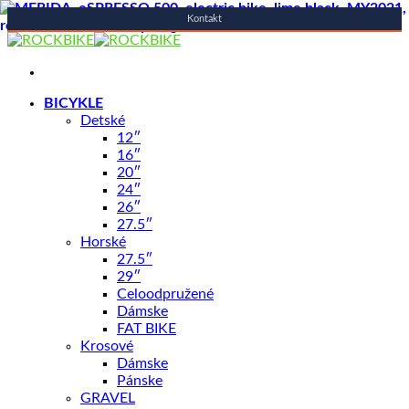
Kontakt
Skip
to
content
BICYKLE
Detské
12″
16″
20″
24″
26″
27.5″
Horské
27.5″
29″
Celoodpružené
Dámske
FAT BIKE
Krosové
Dámske
Pánske
GRAVEL