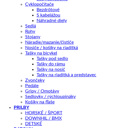
Cyklopočítače
Bezdrôtové
Motor PANASONIC GX Power Plus, 250W (MAX 450W) 75 Nm
S kabelážou
Náhradné diely
Sedlá
Rohy
Batéria LG Li-Ion 36V / 691 Wh (19,2 Ah) s dojazdom až 170km
Stojany
Náradie/mazanie/čističe
Nosiče / košíky na riaditká
Brdzy SHIMANO BR-MT200, hydraulická, rotor 180 mm
Tašky na bicykel
Tašky pod sedlo
Tašky do rámu
Sedlovka CRUSSIS so zámkom, 30,9 Ø, 350 alebo 350 mm
Tašky na nosič
Tašky na riaditká a predstavec
Zvončeky
Pedále
Gripy / Omotávy
Prehadzovačka SHIMANO Alivio RD-M3100-SGS, 9 rýchlostí
Sedlovky / rýchloupináky
Košíky na fľaše
PRILBY
KĽÚČOVÉ PARAMETRE
HORSKÉ / ŠPORT
DOWNHIL / BMX
Veľkosť rámu
16", 18"
DETSKÉ