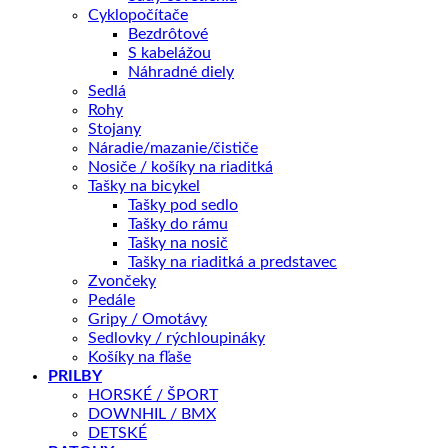
množstvo
Cyklopočítače
GIANT
Bezdrôtové
Revolt
S kabelážou
PRIDAŤ DO KOŠÍKA
0
Náhradné diely
mars
Sedlá
dust
Rohy
2025
OTÁZKA NA PRODUKT
Stojany
Náradie/mazanie/čističe
Nosiče / košíky na riaditká
Tašky na bicykel
Doprava zadarmo nad 100 €
Tašky pod sedlo
Tašky do rámu
Záruka 2 roky
Tašky na nosič
14 dní na vrátenie
Tašky na riaditká a predstavec
Zvončeky
Bezpečná platba
Pedále
Gripy / Omotávy
Kategórie:
Gravel
,
BICYKLE
Značky:
gravel
,
Giant
Sedlovky / rýchloupináky
Košíky na fľaše
PRILBY
Popis
HORSKÉ / ŠPORT
Ďalšie informácie
DOWNHIL / BMX
Recenzie (0)
DETSKÉ
Splátky Zinc Euro